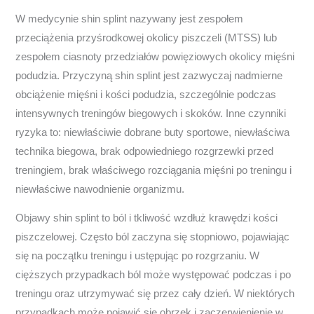
W medycynie shin splint nazywany jest zespołem
przeciążenia przyśrodkowej okolicy piszczeli (MTSS) lub
zespołem ciasnoty przedziałów powięziowych okolicy mięśni
podudzia. Przyczyną shin splint jest zazwyczaj nadmierne
obciążenie mięśni i kości podudzia, szczególnie podczas
intensywnych treningów biegowych i skoków. Inne czynniki
ryzyka to: niewłaściwie dobrane buty sportowe, niewłaściwa
technika biegowa, brak odpowiedniego rozgrzewki przed
treningiem, brak właściwego rozciągania mięśni po treningu i
niewłaściwe nawodnienie organizmu.
Objawy shin splint to ból i tkliwość wzdłuż krawędzi kości
piszczelowej. Często ból zaczyna się stopniowo, pojawiając
się na początku treningu i ustępując po rozgrzaniu. W
cięższych przypadkach ból może występować podczas i po
treningu oraz utrzymywać się przez cały dzień. W niektórych
przypadkach może pojawić się obrzęk i zaczerwienienie w