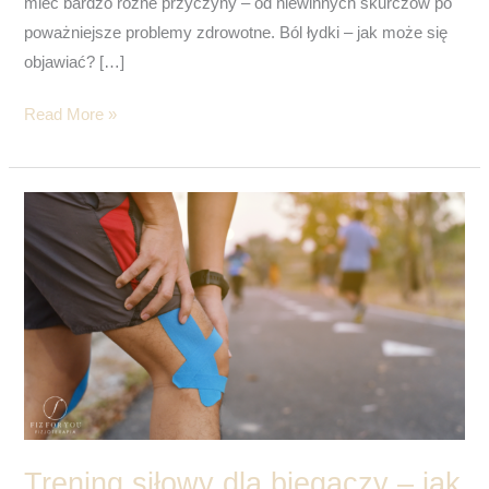
mieć bardzo różne przyczyny – od niewinnych skurczów po
poważniejsze problemy zdrowotne. Ból łydki – jak może się
objawiać? […]
Read More »
Trening
siłowy
dla
biegaczy
–
jak
wzmocnić
kolana
i
zmniejszyć
Trening siłowy dla biegaczy – jak