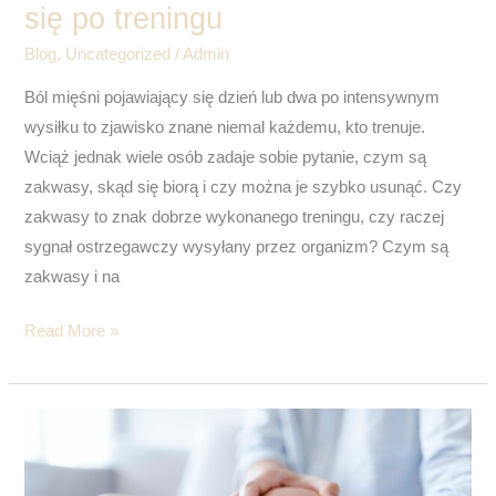
się po treningu
treningu
Blog
,
Uncategorized
/
Admin
Ból mięśni pojawiający się dzień lub dwa po intensywnym
wysiłku to zjawisko znane niemal każdemu, kto trenuje.
Wciąż jednak wiele osób zadaje sobie pytanie, czym są
zakwasy, skąd się biorą i czy można je szybko usunąć. Czy
zakwasy to znak dobrze wykonanego treningu, czy raczej
sygnał ostrzegawczy wysyłany przez organizm? Czym są
zakwasy i na
Read More »
Kolano
skoczka
–