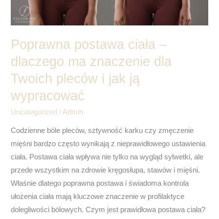
dla
Twoich
pleców
Poprawna postawa ciała –
i
dlaczego ma znaczenie dla
jak
Twoich pleców i jak ją
ją
wypracować
wypracować
Uncategorized
/
Admin
Codzienne bóle pleców, sztywność karku czy zmęczenie
mięśni bardzo często wynikają z nieprawidłowego ustawienia
ciała. Postawa ciała wpływa nie tylko na wygląd sylwetki, ale
przede wszystkim na zdrowie kręgosłupa, stawów i mięśni.
Właśnie dlatego poprawna postawa i świadoma kontrola
ułożenia ciała mają kluczowe znaczenie w profilaktyce
dolegliwości bólowych. Czym jest prawidłowa postawa ciała?