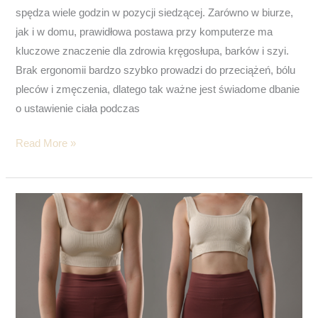
spędza wiele godzin w pozycji siedzącej. Zarówno w biurze,
jak i w domu, prawidłowa postawa przy komputerze ma
kluczowe znaczenie dla zdrowia kręgosłupa, barków i szyi.
Brak ergonomii bardzo szybko prowadzi do przeciążeń, bólu
pleców i zmęczenia, dlatego tak ważne jest świadome dbanie
o ustawienie ciała podczas
Read More »
Poprawna
postawa
ciała
–
dlaczego
ma
znaczenie