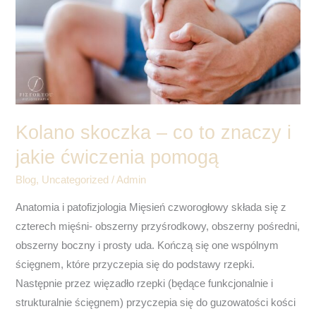
co
to
znaczy
i
jakie
ćwiczenia
pomogą
Kolano skoczka – co to znaczy i
jakie ćwiczenia pomogą
Blog
,
Uncategorized
/
Admin
Anatomia i patofizjologia Mięsień czworogłowy składa się z
czterech mięśni- obszerny przyśrodkowy, obszerny pośredni,
obszerny boczny i prosty uda. Kończą się one wspólnym
ścięgnem, które przyczepia się do podstawy rzepki.
Następnie przez więzadło rzepki (będące funkcjonalnie i
strukturalnie ścięgnem) przyczepia się do guzowatości kości