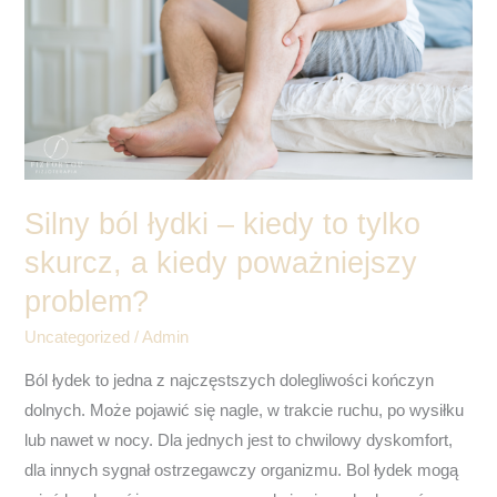
łydki
–
kiedy
to
tylko
skurcz,
a
kiedy
Silny ból łydki – kiedy to tylko
poważniejszy
skurcz, a kiedy poważniejszy
problem?
problem?
Uncategorized
/
Admin
Ból łydek to jedna z najczęstszych dolegliwości kończyn
dolnych. Może pojawić się nagle, w trakcie ruchu, po wysiłku
lub nawet w nocy. Dla jednych jest to chwilowy dyskomfort,
dla innych sygnał ostrzegawczy organizmu. Bol łydek mogą