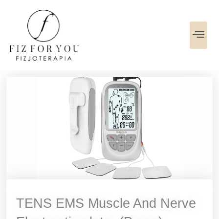
Skip
to
Me
content
FUNDACJA PROCESSLAB
TENS EMS Muscle And Nerve