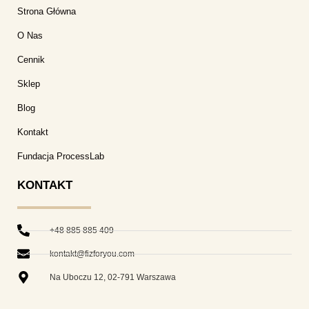
Strona Główna
O Nas
Cennik
Sklep
Blog
Kontakt
Fundacja ProcessLab
KONTAKT
+48 885 885 409
kontakt@fizforyou.com
Na Uboczu 12, 02-791 Warszawa