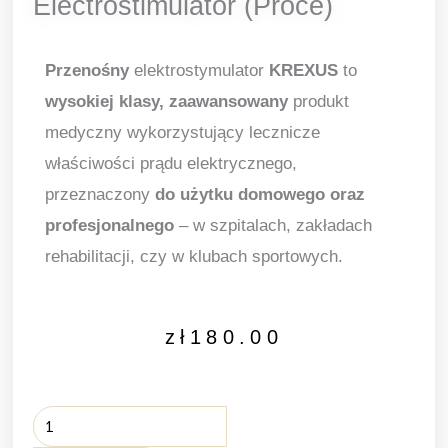
Electrostimulator (Proce)
Przenośny
elektrostymulator
KREXUS
to
wysokiej klasy, zaawansowany
produkt
medyczny wykorzystujący lecznicze
właściwości prądu elektrycznego,
przeznaczony
do użytku domowego oraz
profesjonalnego
– w szpitalach, zakładach
rehabilitacji, czy w klubach sportowych.
zł
180.00
TENS
EMS