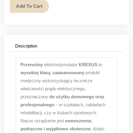
Add To Cart
muscle
and
nerve
electrostimulator
(Proce)
Description
quantity
Przenośny
elektrostymulator
KREXUS
to
wysokiej klasy, zaawansowany
produkt
medyczny wykorzystujący lecznicze
właściwości prądu elektrycznego,
przeznaczony
do użytku domowego oraz
profesjonalnego
– w szpitalach, zakładach
rehabilitacji, czy w klubach sportowych.
Nasze urządzenie jest
nowoczesne,
podręczne i wyjątkowo skuteczne
, dzięki